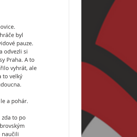
ovice. 
hráče byl 
idové pauze. 
a odvezli si 
sy Praha. A to 
lo vyhrát, ale 
 to velký 
udoucna. 
le a pohár. 
 zda to po 
obrovským 
naučili 