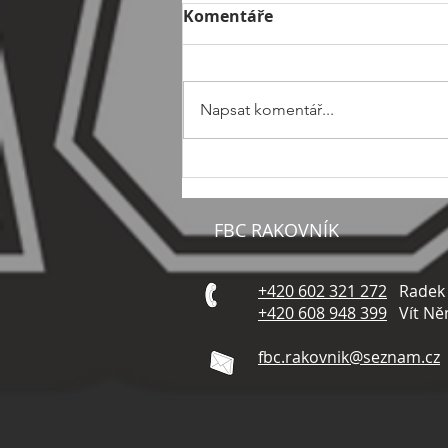
Komentáře
Napsat komentář...
🦞Přátelský turnaj mužů v
Lounech🦞
FBC RAKOVNÍK
+420 602 321 272
Radek H
+420 608 948 399
Vít Ně
fbc.rakovnik@seznam.cz