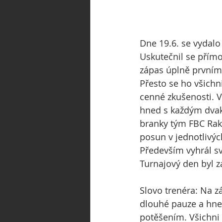
Dne 19.6. se vydalo
Uskutečnil se přím
zápas úplně prvním
Přesto se ho všichni 
cenné zkušenosti. V
hned s každým dvakr
branky tým FBC Rakov
posun v jednotlivýc
Především vyhrál s
Turnajový den byl 
Slovo trenéra: Na zá
dlouhé pauze a hne
potěšením. Všichni 