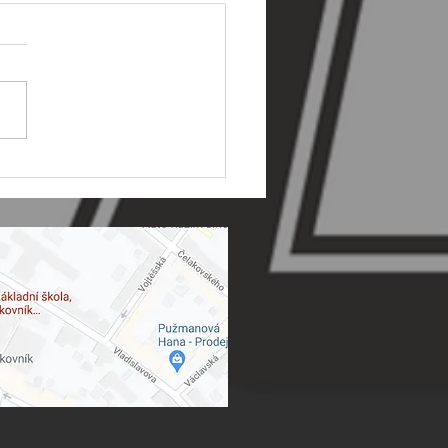
ípravka - 10. ligové
🦞