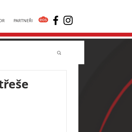
OR
PARTNEŘI
třeše