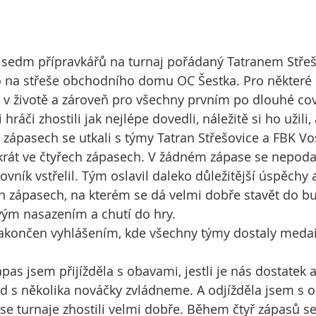
 sedm přípravkářů na turnaj pořádaný Tatranem Střeš
o na střeše obchodního domu OC Šestka. Pro některé 
 v životě a zároveň pro všechny prvním po dlouhé cov
hráči zhostili jak nejlépe dovedli, náležitě si ho užili, 
 zápasech se utkali s týmy Tatran Střešovice a FBK Vo
át ve čtyřech zápasech. V žádném zápase se nepodaři
ník vstřelil. Tým oslavil daleko důležitější úspěchy a
h zápasech, na kterém se dá velmi dobře stavět do b
vým nasazením a chutí do hry.
zakončen vyhlášením, kde všechny týmy dostaly medai
pas jsem přijížděla s obavami, jestli je nás dostatek a
d s několika nováčky zvládneme. A odjížděla jsem s 
se turnaje zhostili velmi dobře. Během čtyř zápasů se 