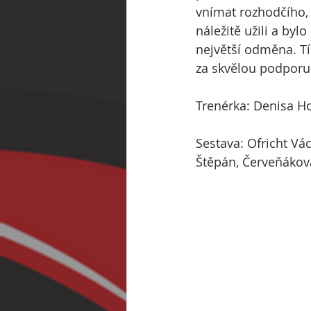
vnímat rozhodčího, 
náležitě užili a byl
největší odměna. T
za skvělou podporu,
Trenérka: Denisa H
Sestava: Ofricht Vác
Štěpán, Červeňáková