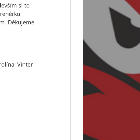
devším si to 
trenérku 
ům. Děkujeme 
olína, Vinter 