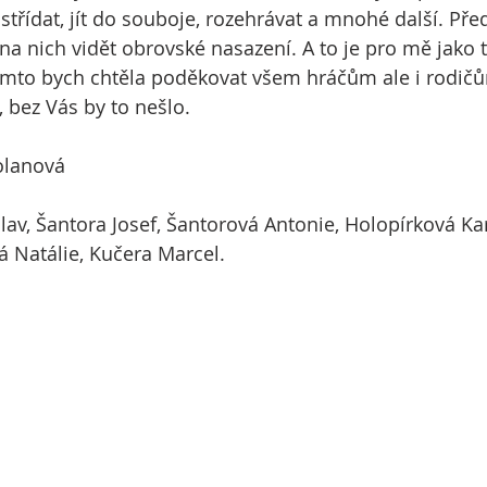
střídat, jít do souboje, rozehrávat a mnohé další. Pře
o na nich vidět obrovské nasazení. A to je pro mě jako 
ímto bych chtěla poděkovat všem hráčům ale i rodič
 bez Vás by to nešlo.
olanová
lav, Šantora Josef, Šantorová Antonie, Holopírková Kar
 Natálie, Kučera Marcel.