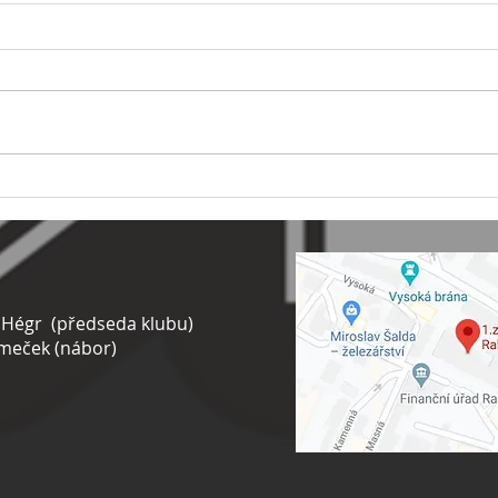
🦞Muži B - 11. ligové kolo
🦞Př
🦞
kolo
égr (předseda klubu)
meček (nábor)