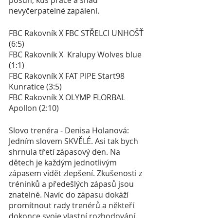
posun, kus práce a snad 
nevyčerpatelné zapálení. 
FBC Rakovník X FBC STŘELCI UNHOŠŤ 
(6:5)
FBC Rakovník X  Kralupy Wolves blue 
(1:1)
FBC Rakovník X FAT PIPE Start98 
Kunratice (3:5)
FBC Rakovník X OLYMP FLORBAL 
Apollon (2:10)
Slovo trenéra - Denisa Holanová: 
Jedním slovem SKVĚLÉ. Asi tak bych 
shrnula třetí zápasový den. Na 
dětech je každým jednotlivým 
zápasem vidět zlepšení. Zkušenosti z 
tréninků a předešlých zápasů jsou 
znatelné. Navíc do zápasu dokáží 
promítnout rady trenérů a někteří 
dokonce svoje vlastní rozhodování. 