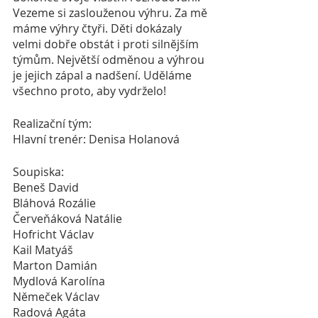
Vezeme si zaslouženou výhru. Za mě 
máme výhry čtyři. Děti dokázaly 
velmi dobře obstát i proti silnějším 
týmům. Největší odměnou a výhrou 
je jejich zápal a nadšení. Uděláme 
všechno proto, aby vydrželo!
Realizační tým: 
Hlavní trenér: Denisa Holanová
Soupiska:
Beneš David
Bláhová Rozálie 
Červeňáková Natálie
Hofricht Václav 
Kail Matyáš
Marton Damián 
Mydlová Karolína 
Němeček Václav 
Radová Agáta