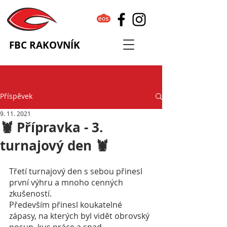
FBC RAKOVNÍK
Příspěvek
9. 11. 2021
🦞 Přípravka - 3.
turnajový den 🦞
Třetí turnajový den s sebou přinesl 
první výhru a mnoho cenných 
zkušeností. 
Především přinesl koukatelné 
zápasy, na kterých byl vidět obrovský 