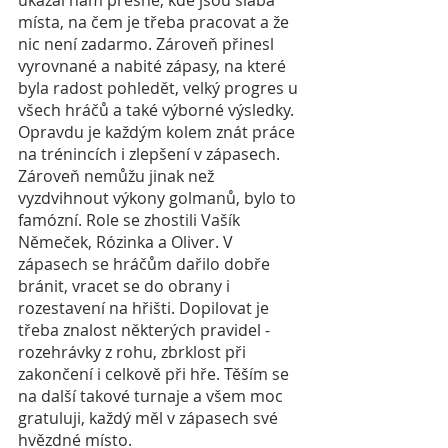
ukázal nám přesně, kde jsou slabá 
místa, na čem je třeba pracovat a že 
nic není zadarmo. Zároveň přinesl 
vyrovnané a nabité zápasy, na které 
byla radost pohledět, velký progres u 
všech hráčů a také výborné výsledky. 
Opravdu je každým kolem znát práce 
na trénincích i zlepšení v zápasech. 
Zároveň nemůžu jinak než 
vyzdvihnout výkony golmanů, bylo to 
famózní. Role se zhostili Vašík 
Němeček, Rózinka a Oliver. V 
zápasech se hráčům dařilo dobře 
bránit, vracet se do obrany i 
rozestavení na hřišti. Dopilovat je 
třeba znalost některých pravidel - 
rozehrávky z rohu, zbrklost při 
zakončení i celkově při hře. Těším se 
na další takové turnaje a všem moc 
gratuluji, každý měl v zápasech své 
hvězdné místo. 