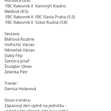
Hořovice (4:8)
 FBC Rakovník X  Kanonýři Kladno 
Méďové (8:5)
 FBC Rakovník X  FBC Slavia Praha (5:3)
 FBC Rakovník X  Sokol Rudná (3:8)
Sestava: 
Bláhová Rozárie
Hofrichtr Václav 
Němeček Václav 
Slabý Filip 
Šantora Josef
Štulajter Oliver
Zelenka Petr 
Trenér: 
Denisa Holanová
Slovo trenéra: 
Zápasový den úplně na jedničku - 