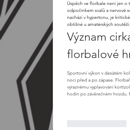
Úspěch ve florbale není jen o te
odpočinkem svalů a nervové sou
nachází v hypertonu, je kritick
obtížné u amatérských soutěží.
Význam cirk
florbalové h
Sportovní výkon v desátém kole
noci před a po zápase. Florbal
výraznému vyplavování kortizolu
hodin po závěrečném hvizdu.
To se mi líbí
Reagovat