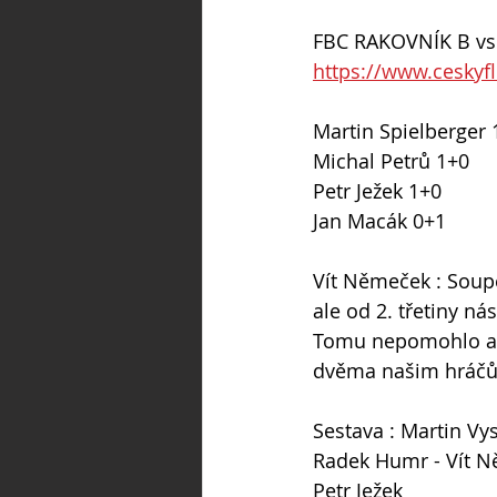
FBC RAKOVNÍK B vs. 
https://www.ceskyf
Martin Spielberger 
Michal Petrů 1+0
Petr Ježek 1+0
Jan Macák 0+1
Vít Němeček : Soupe
ale od 2. třetiny ná
Tomu nepomohlo ani
dvěma našim hráč
Sestava : Martin Vysk
Radek Humr - Vít Ně
Petr Ježek