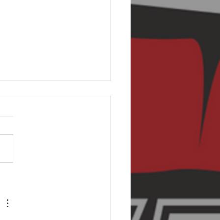
ípravka - 10. ligové
🦞