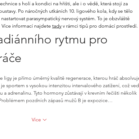
chnice s holí a kondici na hřišti, ale i o vědě, která stojí za 
stavy. Po náročných utkáních 10. ligového kola, kdy se tělo 
é nastartovat parasympatický nervový systém. To je obzvláště 
 Více informací najdete 
tady
 v rámci tipů pro domácí prostředí.
adiánního rytmu pro 
ráče
 ligy je přímo úměrný kvalitě regenerace, kterou hráč absolvuje
 je sportem s vysokou intenzitou intervalového zatížení, což ved
 a adrenalinu. Tyto hormony zůstávají v krevním řečišti několik 
 Problémem pozdních zápasů mužů B je expozice…
Více