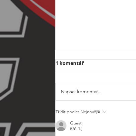
1 komentář
Napsat komentář...
🦞Přátelský turnaj mužů v
Třídit podle:
Nejnovější
Lounech🦞
Guest
(09. 1.)