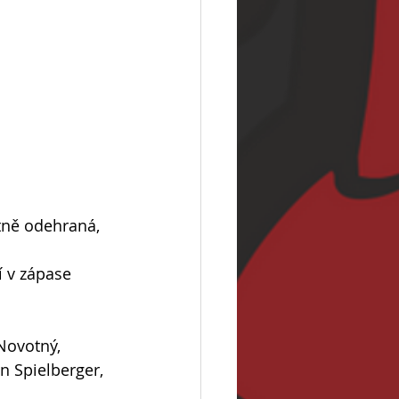
tně odehraná, 
 v zápase 
 Novotný, 
 Spielberger, 