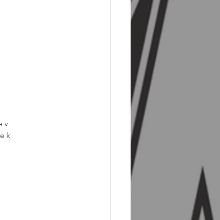
 v 
e k 