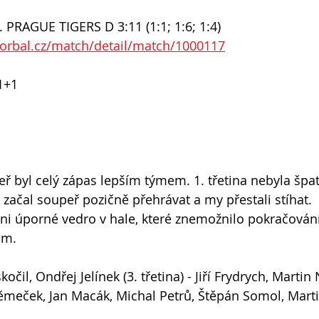
PRAGUE TIGERS D 3:11 (1:1; 1:6; 1:4)
lorbal.cz/match/detail/match/1000117
1+1
ř byl celý zápas lepším týmem. 1. třetina nebyla špa
s začal soupeř pozičně přehrávat a my přestali stíhat.
 úporné vedro v hale, které znemožnilo pokračování
ům.
očil, Ondřej Jelínek (3. třetina) - Jiří Frydrych, Martin
meček, Jan Macák, Michal Petrů, Štěpán Somol, Martin