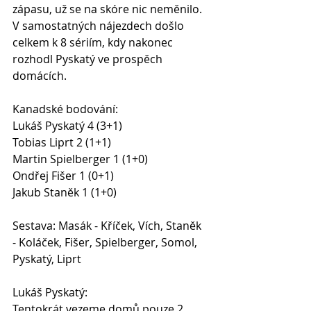
zápasu, už se na skóre nic neměnilo. 
V samostatných nájezdech došlo 
celkem k 8 sériím, kdy nakonec 
rozhodl Pyskatý ve prospěch 
domácích.
Kanadské bodování:
Lukáš Pyskatý 4 (3+1)
Tobias Liprt 2 (1+1)
Martin Spielberger 1 (1+0)
Ondřej Fišer 1 (0+1)
Jakub Staněk 1 (1+0)
Sestava: Masák - Kříček, Vích, Staněk 
- Koláček, Fišer, Spielberger, Somol, 
Pyskatý, Liprt
Lukáš Pyskatý:
Tentokrát vezeme domů pouze 2 