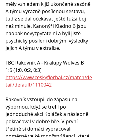
měly vzhledem k již ukončené sezóně 
A týmu výrazně posílenou sestavu, 
tudíž se dal očekávat ještě tužší boj 
než minule. Kanonýři Kladno B jsou 
naopak nevyzpytatelní a byli jistě 
psychicky posíleni dobrými výsledky 
jejich A týmu v extralize.
FBC Rakovník A - Kralupy Wolves B 
1:5 (1:0, 0:2, 0:3)
https://www.ceskyflorbal.cz/match/de
tail/default/1110042
Rakovník vstoupil do zápasu na 
výbornou, když se trefil po 
jednoduché akci Koláček a následně 
pokračoval v dobré hře. V první 
třetině si domácí vypracovali 
poměrně velké množství šancí, které 