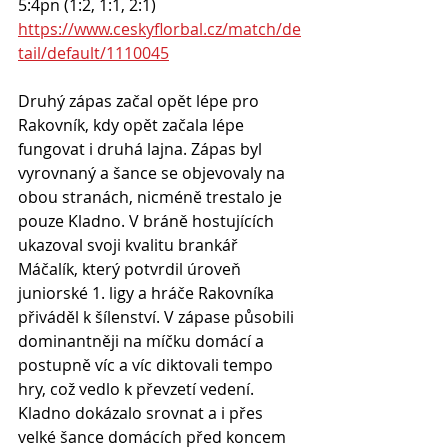
5:4pn (1:2, 1:1, 2:1)
https://www.ceskyflorbal.cz/match/de
tail/default/1110045
Druhý zápas začal opět lépe pro 
Rakovník, kdy opět začala lépe 
fungovat i druhá lajna. Zápas byl 
vyrovnaný a šance se objevovaly na 
obou stranách, nicméně trestalo je 
pouze Kladno. V bráně hostujících 
ukazoval svoji kvalitu brankář 
Máčalík, který potvrdil úroveň 
juniorské 1. ligy a hráče Rakovníka 
přiváděl k šílenství. V zápase působili 
dominantněji na míčku domácí a 
postupně víc a víc diktovali tempo 
hry, což vedlo k převzetí vedení. 
Kladno dokázalo srovnat a i přes 
velké šance domácích před koncem 