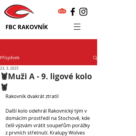
FBC RAKOVNÍK
Příspěvek
23. 3. 2025
🦞Muži A - 9. ligové kolo
🦞
Rakovník dvakrát ztratil
Další kolo odehrál Rakovnický tým v 
domácím prostředí na Stochově, kde 
čelil výzvám vrátit soupeřům porážky 
z prvních střetnutí. Kralupy Wolves 