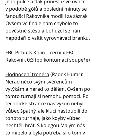
jeho půlce a tlak přinesl i své ovoce 
v podobě gólů a poslední minuty se 
fanoušci Rakovníka modlili za zázrak. 
Ovšem ve finále nám chybělo to 
pověstné štěstí a bohužel se nám 
nepodařilo vsítit vyrovnávací branku.
FBC Pitbulls Kolín – černí x FBC 
Rakovník
 0:3 (po kontumaci soupeře)
Hodnocení trenéra
 (Radek Humr):
Nerad něco svým svěřencům 
vytýkám a nerad to dělám. Ovšem po 
tomto turnaji si nemohu pomoci. Po 
technické stránce náš výkon nebyl 
vůbec špatný, ale kluci nastoupili do 
tohoto turnaje, jako kdyby vůbec 
nechtěli hrát. S kolegou Malým nás 
to mrzelo a byla potřeba si o tom v 