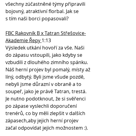
všechny zúčastněné týmy připravili 
bojovný, atraktivní florbal. Jak se 
s tím naši borci popasovali?
FBC Rakovník B x Tatran Střešovice-
Akademie Řepy 
1:13
Výsledek utkání hovoří za vše. Naši 
do zápasu vstoupili, jako kdyby se 
vzbudili z dlouhého zimního spánku. 
Náš herní projev byl pomalý, místy až 
líný, odbytý. Byli jsme všude pozdě, 
nebyli jsme důrazní v obraně a to 
soupeř, jako je právě Tatran, trestá. 
Je nutno podotknout, že si svěřenci 
po zápase vyslechli doporučení 
trenérů, co by měli zlepšit v dalších 
zápasech,aby jejich herní projev 
začal odpovídat jejich možnostem :).