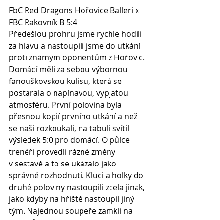
FbC Red Dragons Hořovice Balleri x 
FBC Rakovník B
 5:4
Předešlou prohru jsme rychle hodili 
za hlavu a nastoupili jsme do utkání 
proti známým oponentům z Hořovic. 
Domácí měli za sebou výbornou 
fanouškovskou kulisu, která se 
postarala o napínavou, vypjatou 
atmosféru. První polovina byla 
přesnou kopií prvního utkání a než 
se naši rozkoukali, na tabuli svítil 
výsledek 5:0 pro domácí. O půlce 
trenéři provedli rázné změny 
v sestavě a to se ukázalo jako 
správné rozhodnutí. Kluci a holky do 
druhé poloviny nastoupili zcela jinak, 
jako kdyby na hřiště nastoupil jiný 
tým. Najednou soupeře zamkli na 