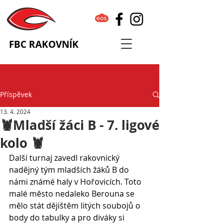
FBC RAKOVNÍK
Příspěvek
13. 4. 2024
🦞Mladší žáci B - 7. ligové
kolo 🦞
Další turnaj zavedl rakovnický 
nadějný tým mladších žáků B do 
námi známé haly v Hořovicích. Toto 
malé město nedaleko Berouna se 
mělo stát dějištěm litých soubojů o 
body do tabulky a pro diváky si 