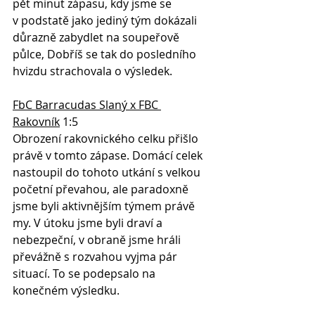
pět minut zápasu, kdy jsme se 
v podstatě jako jediný tým dokázali 
důrazně zabydlet na soupeřově 
půlce, Dobříš se tak do posledního 
hvizdu strachovala o výsledek.
FbC Barracudas Slaný x FBC 
Rakovník
 1:5
Obrození rakovnického celku přišlo 
právě v tomto zápase. Domácí celek 
nastoupil do tohoto utkání s velkou 
početní převahou, ale paradoxně 
jsme byli aktivnějším týmem právě 
my. V útoku jsme byli draví a 
nebezpeční, v obraně jsme hráli 
převážně s rozvahou vyjma pár 
situací. To se podepsalo na 
konečném výsledku. 