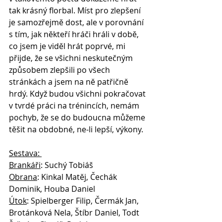
tak krásný florbal. Míst pro zlepšení 
je samozřejmě dost, ale v porovnání 
s tím, jak někteří hráči hráli v době, 
co jsem je viděl hrát poprvé, mi 
přijde, že se všichni neskutečným 
způsobem zlepšili po všech 
stránkách a jsem na ně patřičně 
hrdý. Když budou všichni pokračovat 
v tvrdé práci na trénincích, nemám 
pochyb, že se do budoucna můžeme 
těšit na obdobné, ne-li lepší, výkony. 
Sestava: 
Brankáři
: Suchý Tobiáš
Obrana
: Kinkal Matěj, Čechák 
Dominik, Houba Daniel 
Útok
: Spielberger Filip, Čermák Jan, 
Brotánková Nela, Štíbr Daniel, Todt 