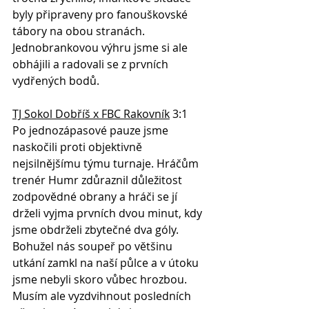
byly připraveny pro fanouškovské 
tábory na obou stranách. 
Jednobrankovou výhru jsme si ale 
obhájili a radovali se z prvních 
vydřených bodů.
TJ Sokol Dobříš x FBC Rakovník
 3:1
Po jednozápasové pauze jsme 
naskočili proti objektivně 
nejsilnějšímu týmu turnaje. Hráčům 
trenér Humr zdůraznil důležitost 
zodpovědné obrany a hráči se jí 
drželi vyjma prvních dvou minut, kdy 
jsme obdrželi zbytečné dva góly. 
Bohužel nás soupeř po většinu 
utkání zamkl na naší půlce a v útoku 
jsme nebyli skoro vůbec hrozbou. 
Musím ale vyzdvihnout posledních 