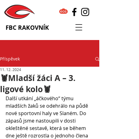
FBC RAKOVNÍK
Příspěvek
11. 12. 2024
🦞Mladší žáci A – 3.
ligové kolo🦞
Další utkání „áčkového“ týmu 
mladších žaků se odehrálo na půdě 
nové sportovní haly ve Slaném. Do 
zápasů jsme nastoupili v dosti 
okleštěné sestavě, která se během 
dne ještě rozrostla o jednoho člena 