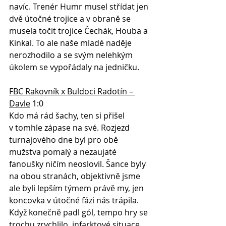
navíc. Trenér Humr musel střídat jen 
dvě útočné trojice a v obraně se 
musela točit trojice Čechák, Houba a 
Kinkal. To ale naše mladé naděje 
nerozhodilo a se svým nelehkým 
úkolem se vypořádaly na jedničku.
FBC Rakovník x Buldoci Radotín – 
Davle
 1:0
Kdo má rád šachy, ten si přišel 
v tomhle zápase na své. Rozjezd 
turnajového dne byl pro obě 
mužstva pomalý a nezaujaté 
fanoušky ničím neoslovil. Šance byly 
na obou stranách, objektivně jsme 
ale byli lepším týmem právě my, jen 
koncovka v útočné fázi nás trápila. 
Když konečně padl gól, tempo hry se 
trochu zrychlilo, infarktové situace 