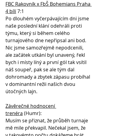
FBC Rakovník x FbŠ Bohemians Praha 
4 bílí
 7:1
Po dlouhém vyčerpávajícím dni jsme 
naše poslední klání odehráli proti 
týmu, který si během celého 
turnajového dne nepřipsal ani bod. 
Nic jsme samozřejmě nepodcenili, 
ale začátek utkání byl unavený, řekl 
bych i místy líný a první gól tak vsítil 
náš soupeř, pak se ale tým dal 
dohromady a zbytek zápasu probíhal 
v dominantní režii našich dvou 
útočných lajn. 
Závěrečné hodnocení 
trenéra
 (Humr):
Musím se přiznat, že průběh turnaje 
mě mile překvapil. Nečekal jsem, že 
v takovémto počtu dokážeme hrát 