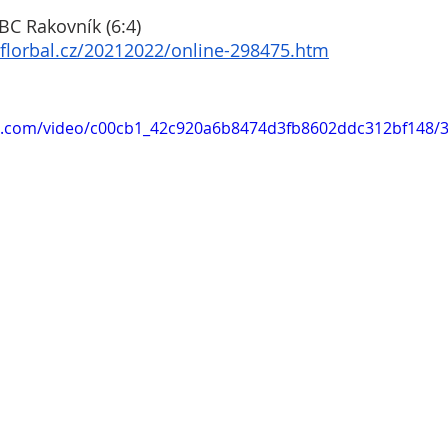
BC Rakovník (6:4)
yflorbal.cz/20212022/online-298475.htm
tic.com/video/c00cb1_42c920a6b8474d3fb8602ddc312bf148/