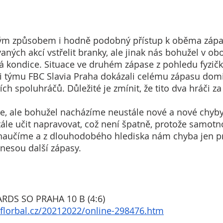
svým způsobem i hodně podobný přístup k oběma zápa
aných akcí vstřelit branky, ale jinak nás bohužel v ob
ká kondice. Situace ve druhém zápase z pohledu fyzičky
či týmu FBC Slavia Praha dokázali celému zápasu dom
ch spoluhráčů. Důležité je zmínit, že tito dva hráči za
 
e, ale bohužel nacházíme neustále nové a nové chyby,
le učit napravovat, což není špatně, protože samotn
naučíme a z dlouhodobého hlediska nám chyba jen pr
nesou další zápasy.
ARDS SO PRAHA 10 B (4:6)
yflorbal.cz/20212022/online-298476.htm