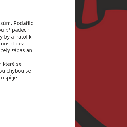
sům. Podařilo 
ou případech 
 byla natolik 
inovat bez 
 celý zápas ani 
 které se 
ou chybou se 
ospěje. 