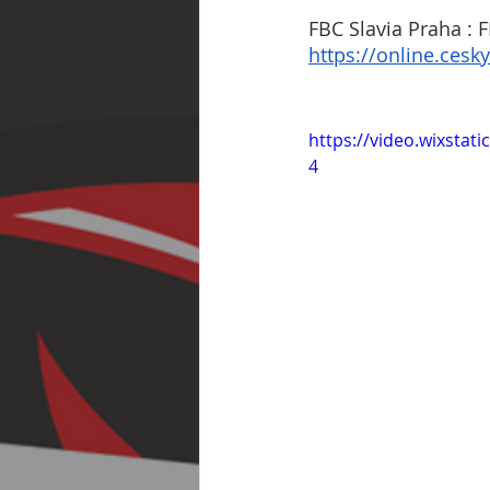
FBC Slavia Praha : F
https://online.cesk
https://video.wixsta
4