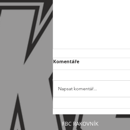
Komentáře
Napsat komentář...
🦞Přátelský turnaj mužů v
Lounech🦞
FBC RAKOVNÍK