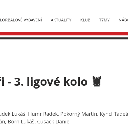
FLORBALOVÉ VYBAVENÍ
AKTUALITY
KLUB
TÝMY
NÁB
i - 3. ligové kolo 🦞
udek Lukáš, Humr Radek, Pokorný Martin, Kyncl Tadeá
án, Born Lukáš, Cusack Daniel