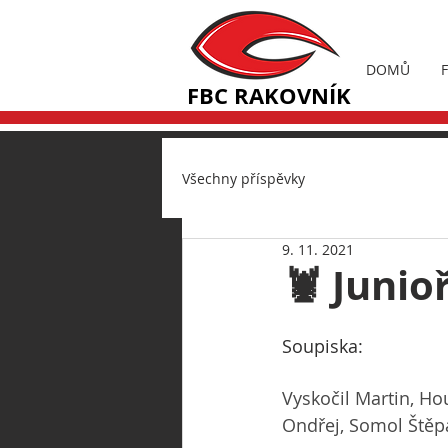
DOMŮ
FBC RAKOVNÍK
Všechny příspěvky
9. 11. 2021
🦞 Junioř
Soupiska:
Vyskočil Martin, Ho
Ondřej, Somol Štěp