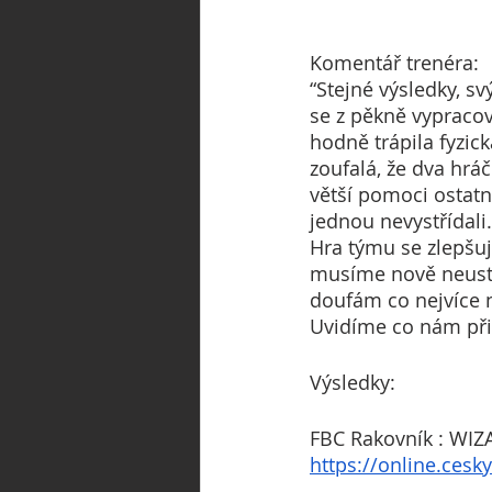
Komentář trenéra:
“Stejné výsledky, 
se z pěkně vypracov
hodně trápila fyzic
zoufalá, že dva hrá
větší pomoci ostatní
jednou nevystřídali.
Hra týmu se zlepšuj
musíme nově neustá
doufám co nejvíce 
Uvidíme co nám při
Výsledky:
FBC Rakovník : WIZ
https://online.cesk