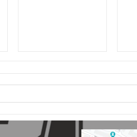
🦞Muži B - 11. ligové kolo
🦞Př
🦞
kolo