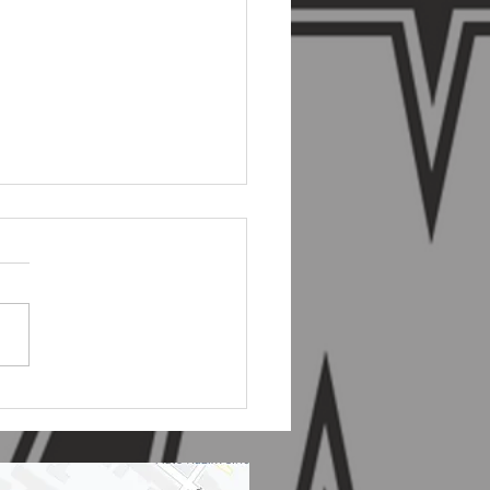
ípravka - 10. ligové
🦞