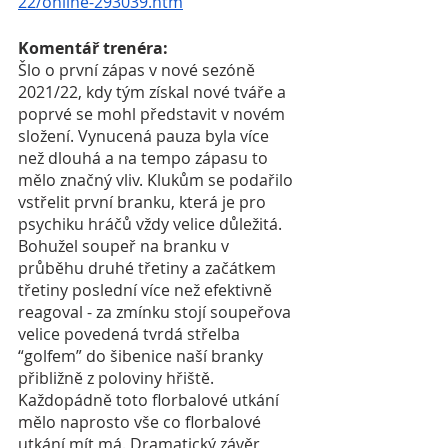
22/online-293039.htm
Komentář trenéra:
Šlo o první zápas v nové sezóně 
2021/22, kdy tým získal nové tváře a 
poprvé se mohl představit v novém 
složení. Vynucená pauza byla více 
než dlouhá a na tempo zápasu to 
mělo značný vliv. Klukům se podařilo 
vstřelit první branku, která je pro 
psychiku hráčů vždy velice důležitá. 
Bohužel soupeř na branku v 
průběhu druhé třetiny a začátkem 
třetiny poslední více než efektivně 
reagoval - za zmínku stojí soupeřova 
velice povedená tvrdá střelba 
“golfem” do šibenice naší branky 
přibližně z poloviny hřiště. 
Každopádně toto florbalové utkání 
mělo naprosto vše co florbalové 
utkání mít má. Dramatický závěr 