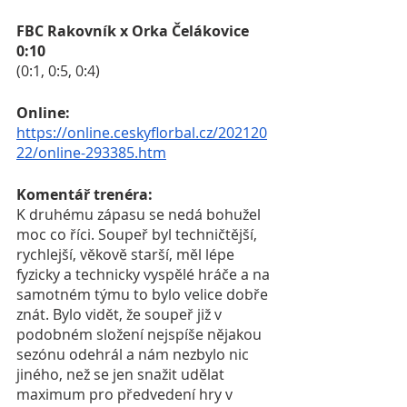
FBC Rakovník x Orka Čelákovice 
0:10
(0:1, 0:5, 0:4)
Online:
https://online.ceskyflorbal.cz/202120
22/online-293385.htm
Komentář trenéra:
K druhému zápasu se nedá bohužel 
moc co říci. Soupeř byl techničtější, 
rychlejší, věkově starší, měl lépe 
fyzicky a technicky vyspělé hráče a na 
samotném týmu to bylo velice dobře 
znát. Bylo vidět, že soupeř již v 
podobném složení nejspíše nějakou 
sezónu odehrál a nám nezbylo nic 
jiného, než se jen snažit udělat 
maximum pro předvedení hry v 