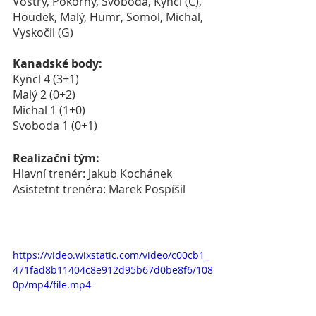
Vostrý, Pokorný, Svoboda, Kyncl (C), 
Houdek, Malý, Humr, Somol, Michal, 
Vyskočil (G)
Kanadské body:
Kyncl 4 (3+1)
Malý 2 (0+2)
Michal 1 (1+0)
Svoboda 1 (0+1)
Realizační tým:
Hlavní trenér: Jakub Kochánek
Asistetnt trenéra: Marek Pospíšil
https://video.wixstatic.com/video/c00cb1_
471fad8b11404c8e912d95b67d0be8f6/108
0p/mp4/file.mp4