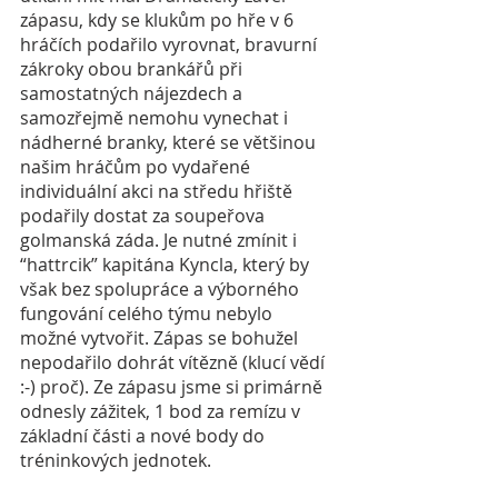
zápasu, kdy se klukům po hře v 6 
hráčích podařilo vyrovnat, bravurní 
zákroky obou brankářů při 
samostatných nájezdech a 
samozřejmě nemohu vynechat i 
nádherné branky, které se většinou 
našim hráčům po vydařené 
individuální akci na středu hřiště 
podařily dostat za soupeřova 
golmanská záda. Je nutné zmínit i 
“hattrcik” kapitána Kyncla, který by 
však bez spolupráce a výborného 
fungování celého týmu nebylo 
možné vytvořit. Zápas se bohužel 
nepodařilo dohrát vítězně (klucí vědí 
:-) proč). Ze zápasu jsme si primárně 
odnesly zážitek, 1 bod za remízu v 
základní části a nové body do 
tréninkových jednotek.