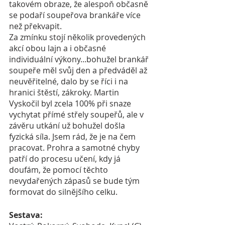
takovém obraze, že alespoň občasně 
se podaří soupeřova brankáře více 
než překvapit.
Za zmínku stojí několik provedených 
akcí obou lajn a i občasné 
individuální výkony...bohužel brankář 
soupeře měl svůj den a předváděl až 
neuvěřitelné, dalo by se říci i na 
hranici štěstí, zákroky. Martin 
Vyskočil byl zcela 100% při snaze 
vychytat přímé střely soupeřů, ale v 
závěru utkání už bohužel došla 
fyzická síla. Jsem rád, že je na čem 
pracovat. Prohra a samotné chyby 
patří do procesu učení, kdy já 
doufám, že pomocí těchto 
nevydařených zápasů se bude tým 
formovat do silnějšího celku.
Sestava: