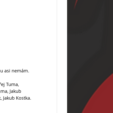
omu asi nemám.
řej Tuma, 
uma, Jakub 
, Jakub Kostka.