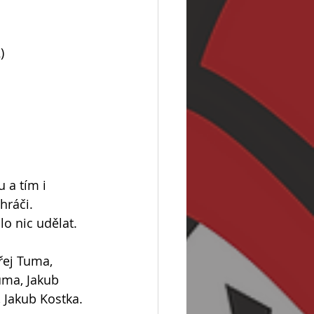
)
 a tím i 
hráči.
lo nic udělat.
řej Tuma, 
uma, Jakub 
, Jakub Kostka.