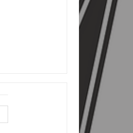
ípravka - 10. ligové