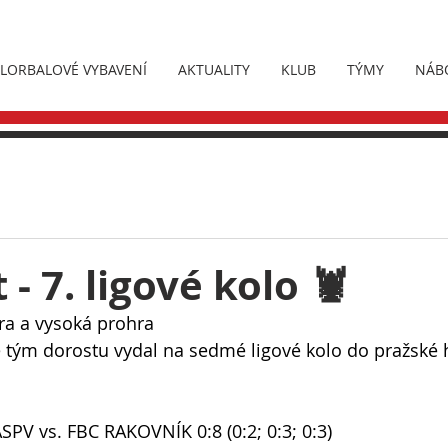
FLORBALOVÉ VYBAVENÍ
AKTUALITY
KLUB
TÝMY
NÁB
- 7. ligové kolo 🦞
ra a vysoká prohra
e tým dorostu vydal na sedmé ligové kolo do pražské 
V vs. FBC RAKOVNÍK 0:8 (0:2; 0:3; 0:3)