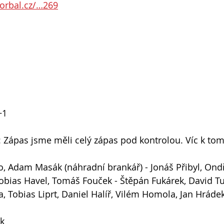
lorbal.cz/…269
+1
: Zápas jsme měli celý zápas pod kontrolou. Víc k t
o, Adam Masák (náhradní brankář) - Jonáš Přibyl, Ond
Tobias Havel, Tomáš Fouček - Štěpán Fukárek, David T
, Tobias Liprt, Daniel Halíř, Vilém Homola, Jan Hrádek
ek