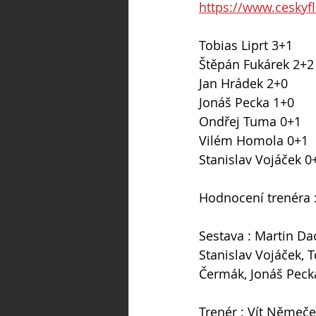
https://www.ceskyf
Tobias Liprt 3+1
Štěpán Fukárek 2+2
Jan Hrádek 2+0
Jonáš Pecka 1+0
Ondřej Tuma 0+1
Vilém Homola 0+1
Stanislav Vojáček 0
Hodnocení trenéra 
Sestava : Martin Da
Stanislav Vojáček, 
Čermák, Jonáš Pecka
Trenér : Vít Němeč