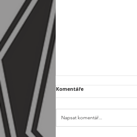
Komentáře
Napsat komentář...
🦞Přátelský turnaj mužů v