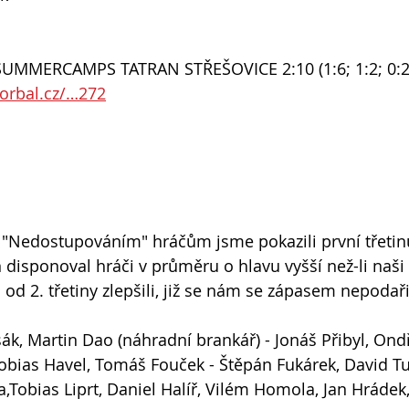
SUMMERCAMPS TATRAN STŘEŠOVICE 2:10 (1:6; 1:2; 0:2
lorbal.cz/…272
"Nedostupováním" hráčům jsme pokazili první třetinu
an disponoval hráči v průměru o hlavu vyšší než-li naši 
 od 2. třetiny zlepšili, již se nám se zápasem nepodaři
k, Martin Dao (náhradní brankář) - Jonáš Přibyl, Ond
Tobias Havel, Tomáš Fouček - Štěpán Fukárek, David T
,Tobias Liprt, Daniel Halíř, Vilém Homola, Jan Hrádek