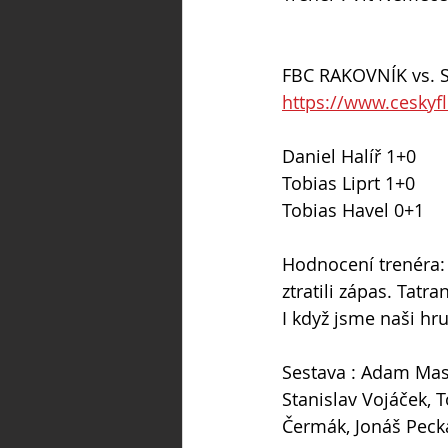
FBC RAKOVNÍK vs. 
https://www.ceskyf
Daniel Halíř 1+0
Tobias Liprt 1+0
Tobias Havel 0+1
Hodnocení trenéra: 
ztratili zápas. Tatr
I když jsme naši hru
Sestava : Adam Masá
Stanislav Vojáček, 
Čermák, Jonáš Pecka