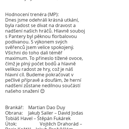
Hodnocení trenéra (MP): 
Dnes jsme odehráli krásná utkání, 
byla radost se dívat na dravost a 
nadšení našich hráčů. Hlavně souboj 
s Pantery byl pěknou florbalovou 
podívanou. S výkonem svých 
svěřenců jsem velice spokojený. 
Všichni do toho dali téměř 
maximum. To přineslo tížené ovoce, 
čímž je plný počet bodů a hlavně 
velikou radost ze hry, což je náš 
hlavní cíl. Budeme pokračovat v 
pečlivé přípravě a doufám, že herní 
nadšení zůstane nedílnou součástí 
našeho snažení 😊
Brankář: 	Martian Dao Duy
Obrana: 	Jakub Sailer – David Jodas
Tobiáš Havel – Štěpán Fukárek
Útok:		Vojtěch Drahorád – 