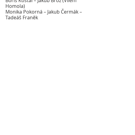
Boris Košťál – Jakub Brož (Vilém 
Homola)
Monika Pokorná – Jakub Čermák – 
Tadeáš Franěk