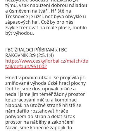
týmu, však nabuzeni dobrou náladou 
a úsměvem na tváři. Hřiště na 
Třešňovce je užší, než bývá obvyklé u 
zápasových hal. Což by pro nás, 
zvyklé trénovat na malé ploše, mohlo 
být výhodou. 
FBC ŽRALOCI PŘÍBRAM x FBC 
RAKOVNÍK 3:9 (2:5,1:4)
https://www.ceskyflorbal.cz/match/de
tail/default/951002
Hned v prvním utkání se projevila již 
zmiňovaná výhoda úzké hrací plochy. 
Dobře jsme dostupovali hráče a 
nedali jsme jim téměř žádný prostor 
ke zpracování míčku a kombinaci. 
Naopak na útočné straně hřiště se 
nám dařilo roztahovat hráče 
pohybem do stran a dělat si tak 
prostor na náběhy a zakončení. 
Navíc jsme konečně zapojili do 