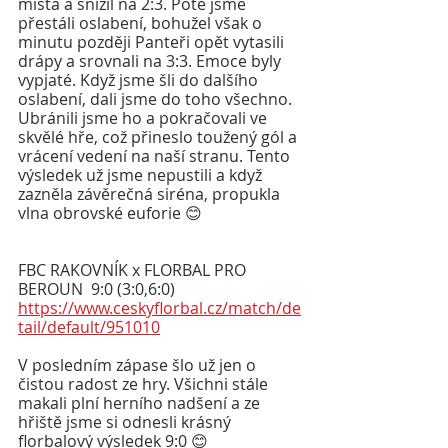
místa a snížil na 2:3. Poté jsme 
přestáli oslabení, bohužel však o 
minutu později Panteři opět vytasili 
drápy a srovnali na 3:3. Emoce byly 
vypjaté. Když jsme šli do dalšího 
oslabení, dali jsme do toho všechno. 
Ubránili jsme ho a pokračovali ve 
skvělé hře, což přineslo toužený gól a 
vrácení vedení na naší stranu. Tento 
výsledek už jsme nepustili a když 
zazněla závěrečná siréna, propukla 
vlna obrovské euforie 😊
FBC RAKOVNÍK x FLORBAL PRO 
BEROUN  9:0 (3:0,6:0)
https://www.ceskyflorbal.cz/match/de
tail/default/951010
V posledním zápase šlo už jen o 
čistou radost ze hry. Všichni stále 
makali plní herního nadšení a ze 
hřiště jsme si odnesli krásný 
florbalový výsledek 9:0 😊