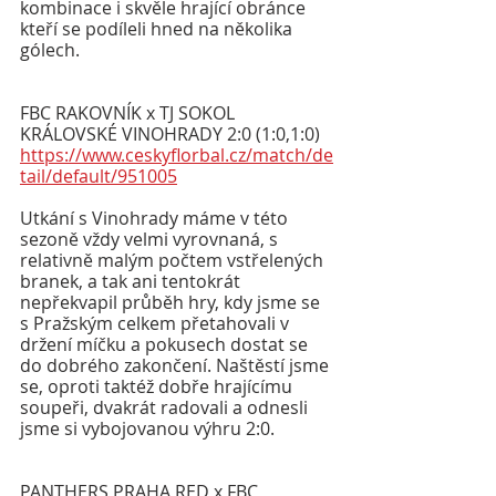
kombinace i skvěle hrající obránce 
kteří se podíleli hned na několika 
gólech. 
FBC RAKOVNÍK x TJ SOKOL 
KRÁLOVSKÉ VINOHRADY 2:0 (1:0,1:0)
https://www.ceskyflorbal.cz/match/de
tail/default/951005
Utkání s Vinohrady máme v této 
sezoně vždy velmi vyrovnaná, s 
relativně malým počtem vstřelených 
branek, a tak ani tentokrát 
nepřekvapil průběh hry, kdy jsme se 
s Pražským celkem přetahovali v 
držení míčku a pokusech dostat se 
do dobrého zakončení. Naštěstí jsme 
se, oproti taktéž dobře hrajícímu 
soupeři, dvakrát radovali a odnesli 
jsme si vybojovanou výhru 2:0.
PANTHERS PRAHA RED x FBC 