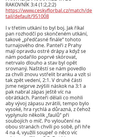
RAKOVNÍK 3:4 (1:2,2:2)
https://www.ceskyflorbal.cz/match/de
tail/default/951008
I v třetím utkání to byl boj. Jak říkal 
pan rozhodčí po skončeném utkání, 
takové „předčasné finále“ tohoto 
turnajového dne. Panteři z Prahy 
mají opravdu ostré drápy a když se 
nám podařilo poprvé skórovat, 
netrvalo dlouho a stav byl opět 
srovnaný. Naštěstí se nám povedlo 
za chvíli znovu vstřelit branku a vzít si 
tak zpět vedení, 2:1. V druhé části 
jsme nejprve zvýšili náskok na 3:1 a 
pak nabral zápas ještě víc na 
obrátkách. Panteři dělali co mohli 
aby vývoj zápasu zvrátili, tempo bylo 
vysoké, hra rychlá a důrazná, z čehož 
vyplynulo několik „faulů“ při 
soubojích o míč. Po vyloučení na 
obou stranách chvíli po sobě, při hře 
4 na 4, využili soupeř o něco víc 