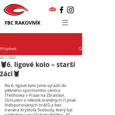
FBC RAKOVNÍK
Příspěvek
20. 1. 2023
🦞6. ligové kolo – starší
žáci🦞
Na 6. ligové kolo jsme vyrazili do 
pěkného sportovního centra 
Třešňovka v Praze na Zbraslavi. 
Ochuzeni o několik zraněných či jinak 
indisponovaných hráčů a bez 
trenéra Kryštofa Svobody, který byl 
nezbytnou součástí mužského „A“ 