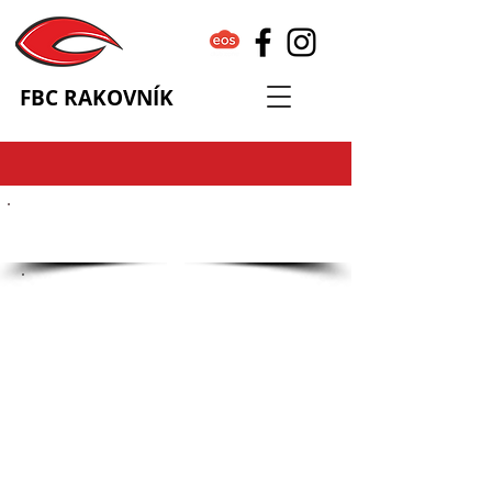
FBC RAKOVNÍK
Členské příspěvky
Členské příspěvky slouží k
částečnému pokrytí nákladů na
tréninkové, zápasové, trenérské,
organizační a administrativní
zabezpečení týmů a klubu,
startovné, poplatky a licence
svazu, poplatek NSA, pronájem
sportovních hal a sportovišť pro
tréninky a soutěžní utkání,