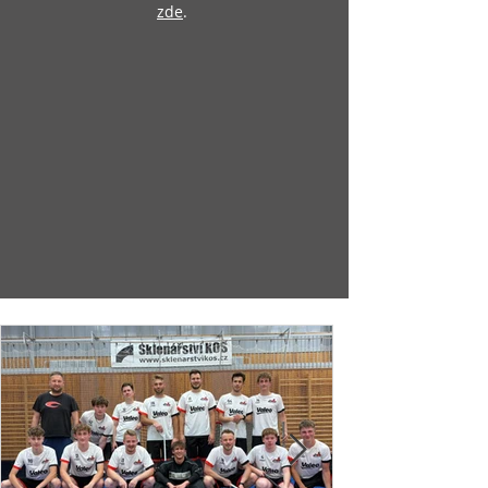
zde
.