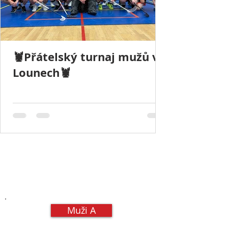
🦞Přátelský turnaj mužů v
Lounech🦞
Muži A