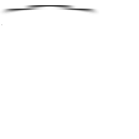
Náš příběh
Začátky vzniku klubu sahají do roku
2010, kdy skupina kamarádů,
sportovců, hokejistů, hokejbalistů i
sportovních amatérů z Rakovníka a
okolí začíná rekreačně 2x týdně
trénovat a hrát florbal v tělocvičně
základní školy Lubná. Postupně se
stávají pravidelnými účastníky
místních i blízkých florbalových
turnajů. Příležitostně se účastní i
přátelských utkání s amatérskými
týmy a později i pravidelně s ligovým
oddílem FBC Kožlany. Na jaře roku
2012 se amatérský tým transformuje
do oddílu FBC Rakovník a vstupuje do
ligové soutěže BLMF (Bohemia liga