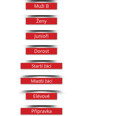
Muži B
Ženy
Junioři
Dorost
Starší žáci
Mladší žáci
Elévové
Přípravka