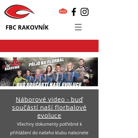
FBC RAKOVNÍK
Náborové video - buď
součástí naší florbalové
evoluce
Všechny dokumenty potřebné k
přihlášení do našeho klubu naleznete